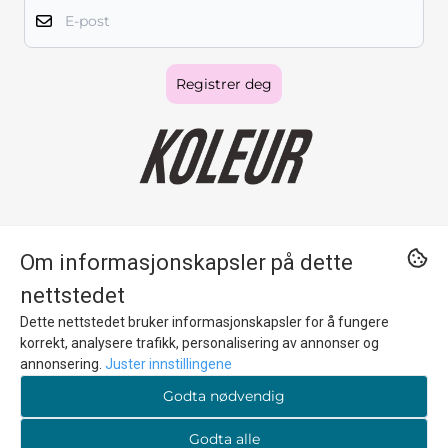
E-post
Registrer deg
…BECAUSE EVERYBODY LOOKS GREAT IN KOLEUR
Om informasjonskapsler på dette
nettstedet
Norsk nettbutikk for gaver, interiør og tilbehør som setter farge på
Dette nettstedet bruker informasjonskapsler for å fungere
hverdagen. Vi har lager i Oslo, rask levering og tilbyr fri frakt når du
handler for 599 kr.
korrekt, analysere trafikk, personalisering av annonser og
annonsering.
Juster innstillingene
© 2026 KOLEUR.NO
Godta nødvendig
Godta alle