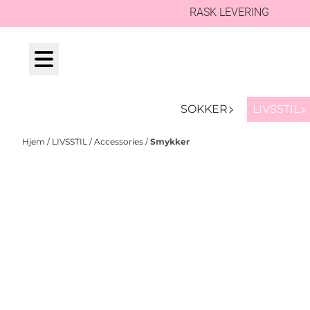
RASK LEVERING
Hopp til innhold
SOKKER
LIVSSTIL
Hjem
/
LIVSSTIL
/
Accessories
/
Smykker