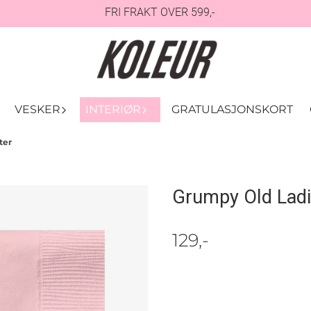
FRI FRAKT OVER 599,-
VESKER
INTERIØR
GRATULASJONSKORT
ter
Grumpy Old Ladie
129,-