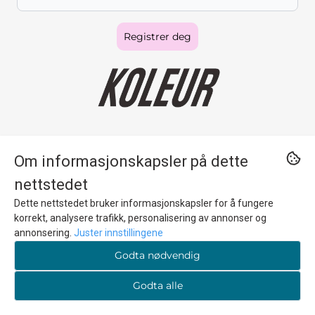
Registrer deg
…BECAUSE EVERYBODY LOOKS GREAT IN KOLEUR
Om informasjonskapsler på dette
nettstedet
Norsk nettbutikk for gaver, interiør og tilbehør som setter farge på
Dette nettstedet bruker informasjonskapsler for å fungere
hverdagen. Vi har lager i Oslo, rask levering og tilbyr fri frakt når du
handler for 599 kr.
korrekt, analysere trafikk, personalisering av annonser og
annonsering.
Juster innstillingene
© 2026 KOLEUR.NO
Godta nødvendig
Godta alle