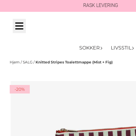
RASK LEVERING
Hopp til innhold
SOKKER
LIVSSTIL
Hjem
/
SALG
/
Knitted Stripes Toalettmappe (Mist + Fig)
-20%