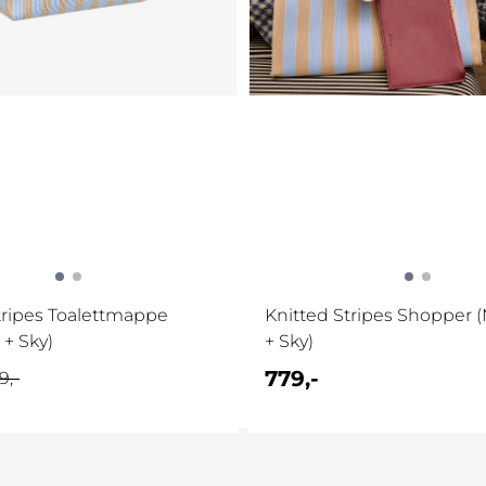
tripes Toalettmappe
Knitted Stripes Shopper 
 + Sky)
+ Sky)
779,-
9,-